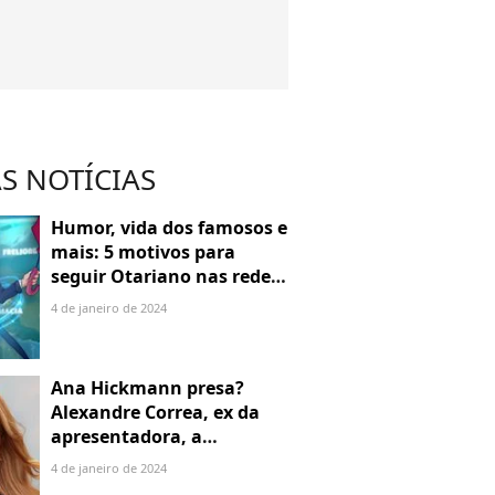
S NOTÍCIAS
Humor, vida dos famosos e
mais: 5 motivos para
seguir Otariano nas redes
sociais
4 de janeiro de 2024
Ana Hickmann presa?
Alexandre Correa, ex da
apresentadora, a
denuncia por alienação
4 de janeiro de 2024
parental