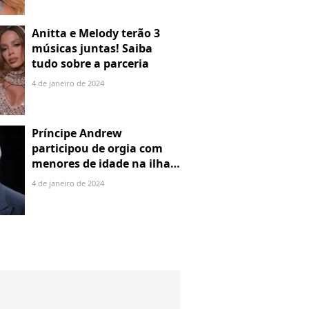
Anitta e Melody terão 3
músicas juntas! Saiba
tudo sobre a parceria
4 de janeiro de 2024
Príncipe Andrew
participou de orgia com
menores de idade na ilha
de Jeffrey Epstein, chefe de
4 de janeiro de 2024
rede de tráfico sexual