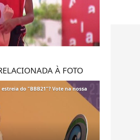
 RELACIONADA À FOTO
estreia do "BBB21"? Vote na nossa