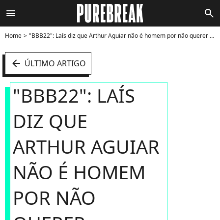
menu
search
Home
"BBB22": Laís diz que Arthur Aguiar não é homem por não querer enfrentar Jade Picon no Paredão - Foto
arrow_left
ÚLTIMO ARTIGO
"BBB22": LAÍS
DIZ QUE
ARTHUR AGUIAR
NÃO É HOMEM
POR NÃO