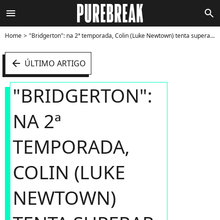
menu
search
Home
"Bridgerton": na 2ª temporada, Colin (Luke Newtown) tenta superar Marina (Ruby Barker) - Foto
arrow_left
ÚLTIMO ARTIGO
"BRIDGERTON":
NA 2ª
TEMPORADA,
COLIN (LUKE
NEWTOWN)