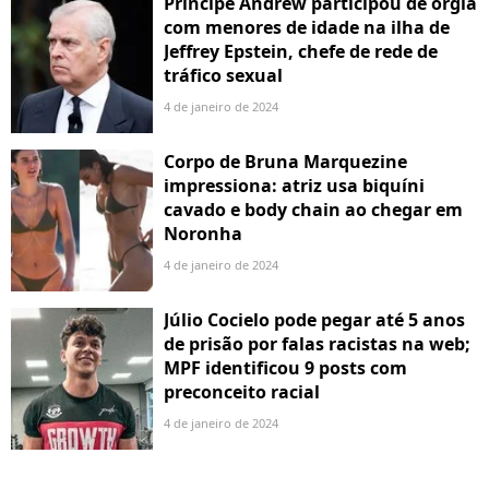
Príncipe Andrew participou de orgia
com menores de idade na ilha de
Jeffrey Epstein, chefe de rede de
tráfico sexual
4 de janeiro de 2024
Corpo de Bruna Marquezine
impressiona: atriz usa biquíni
cavado e body chain ao chegar em
Noronha
4 de janeiro de 2024
Júlio Cocielo pode pegar até 5 anos
de prisão por falas racistas na web;
MPF identificou 9 posts com
preconceito racial
4 de janeiro de 2024