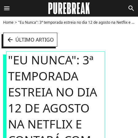
menu
search
Home
"Eu Nunca": 3ª temporada estreia no dia 12 de agosto na Netflix e contará com um novo personagen - Foto
arrow_left
ÚLTIMO ARTIGO
"EU NUNCA": 3ª
TEMPORADA
ESTREIA NO DIA
12 DE AGOSTO
NA NETFLIX E