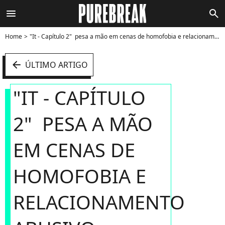
menu
search
Home
"It - Capítulo 2" pesa a mão em cenas de homofobia e relacionamento abusivo - Foto
arrow_left
ÚLTIMO ARTIGO
"IT - CAPÍTULO
2" PESA A MÃO
EM CENAS DE
HOMOFOBIA E
RELACIONAMENTO