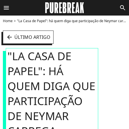
menu
search
Home
"La Casa de Papel": há quem diga que participação de Neymar carrega spoiler da 4ª temporada - Foto
arrow_left
ÚLTIMO ARTIGO
"LA CASA DE
PAPEL": HÁ
QUEM DIGA QUE
PARTICIPAÇÃO
DE NEYMAR