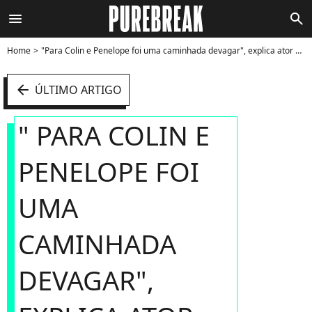
menu
search
Home
"Para Colin e Penelope foi uma caminhada devagar", explica ator de "Bridgerton" - Foto
arrow_left
ÚLTIMO ARTIGO
" PARA COLIN E
PENELOPE FOI
UMA
CAMINHADA
DEVAGAR",