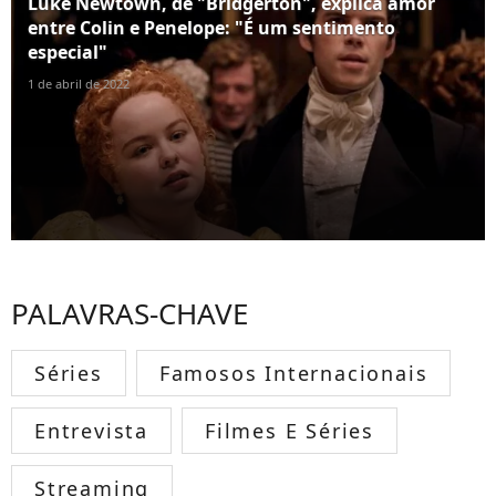
Luke Newtown, de "Bridgerton", explica amor
entre Colin e Penelope: "É um sentimento
especial"
1 de abril de 2022
PALAVRAS-CHAVE
Séries
Famosos Internacionais
Entrevista
Filmes E Séries
Streaming