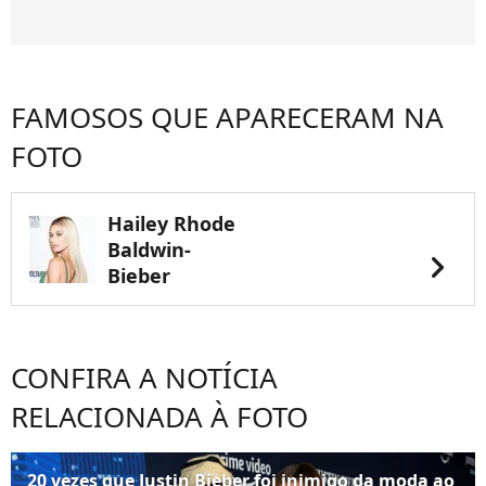
FAMOSOS QUE APARECERAM NA
FOTO
Hailey Rhode
Baldwin-
chevron_right
Bieber
CONFIRA A NOTÍCIA
RELACIONADA À FOTO
20 vezes que Justin Bieber foi inimigo da moda ao