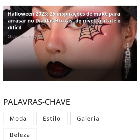
Halloween 2023: 25 inspirações de make para
arrasar no Dia das Bruxas, do nível fácil até o
difícil
25 de outubro de 2023
PALAVRAS-CHAVE
Moda
Estilo
Galeria
Beleza