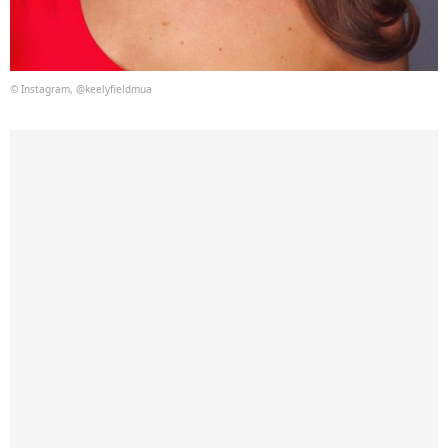
© Instagram, @keelyfieldmua