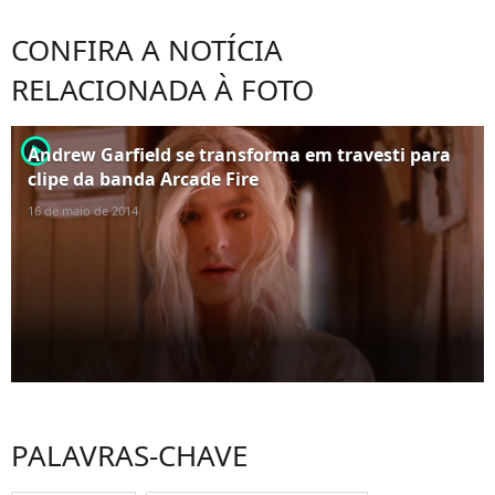
CONFIRA A NOTÍCIA
RELACIONADA À FOTO
player2
Andrew Garfield se transforma em travesti para
clipe da banda Arcade Fire
16 de maio de 2014
PALAVRAS-CHAVE