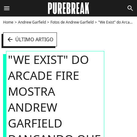
menu
search
Home
Andrew Garfield
Fotos de Andrew Garfield
"We Exist" do Arcade Fire mostra Andrew Garfield dançando que nem diva - Foto
arrow_left
ÚLTIMO ARTIGO
"WE EXIST" DO
ARCADE FIRE
MOSTRA
ANDREW
GARFIELD