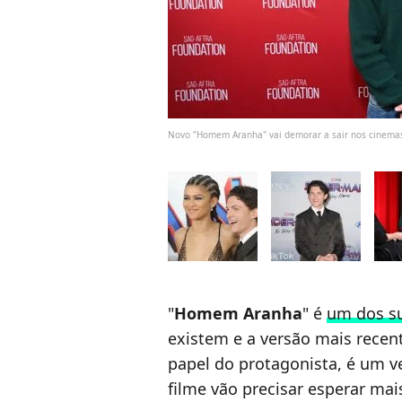
Novo "Homem Aranha" vai demorar a sair nos cinema
"
Homem Aranha
" é
um dos s
existem e a versão mais rece
papel do protagonista, é um v
filme vão precisar esperar mai