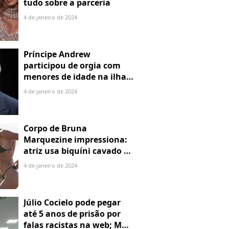
tudo sobre a parceria
4 de janeiro de 2024
Príncipe Andrew
participou de orgia com
menores de idade na ilha
de Jeffrey Epstein, chefe de
4 de janeiro de 2024
rede de tráfico sexual
Corpo de Bruna
Marquezine impressiona:
atriz usa biquíni cavado e
body chain ao chegar em
4 de janeiro de 2024
Noronha
Júlio Cocielo pode pegar
até 5 anos de prisão por
falas racistas na web; MPF