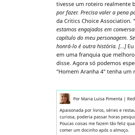
tivesse um roteiro realmente 
por fazer. Precisa valer a pena
da Critics Choice Association. 
estamos engajados em conversas
capítulo do meu personagem. S
honrá-lo é outra história. [...]
Eu
em uma franquia que melhorou 
disse. Agora só podemos esp
"Homem Aranha 4" tenha um ro
Por
Maria Luisa Pimenta
|
Red
Apaixonada por livros, séries e rest
curiosa, poderia passar horas pesqu
Poucas coisas me fazem tão feliz qua
comer um docinho após o almoço.