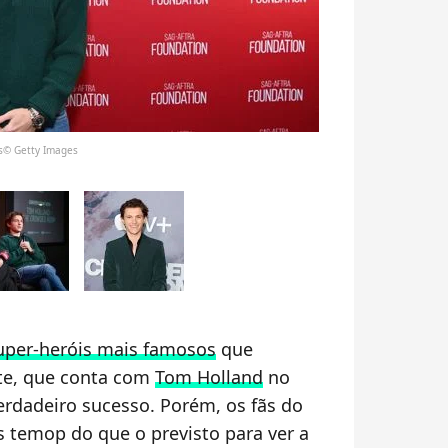
s© Getty Images
uper-heróis mais famosos
que
nte, que conta com
Tom Holland
no
erdadeiro sucesso. Porém, os fãs do
s temop do que o previsto para ver a