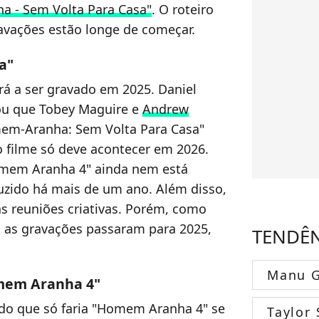
 - Sem Volta Para Casa"
. O roteiro
avações estão longe de começar.
a"
 a ser gravado em 2025. Daniel
mou que Tobey Maguire e
Andrew
m-Aranha: Sem Volta Para Casa"
do filme só deve acontecer em 2026.
omem Aranha 4" ainda nem está
duzido há mais de um ano. Além disso,
as reuniões criativas. Porém, como
, as gravações passaram para 2025,
TENDÊ
Manu G
omem Aranha 4"
do que só faria "Homem Aranha 4" se
Taylor 