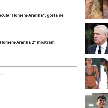
tacular Homem-Aranha", gosta de
ar Homem-Aranha 2" mostram
ht