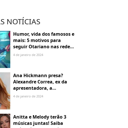
S NOTÍCIAS
Humor, vida dos famosos e
mais: 5 motivos para
seguir Otariano nas redes
sociais
4 de janeiro de 2024
Ana Hickmann presa?
Alexandre Correa, ex da
apresentadora, a
denuncia por alienação
4 de janeiro de 2024
parental
Anitta e Melody terão 3
músicas juntas! Saiba