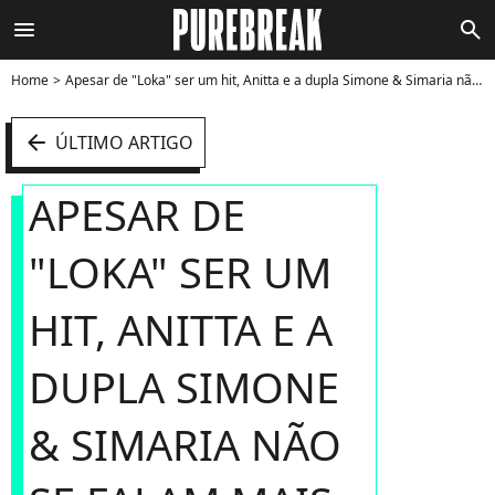
menu
search
Home
Apesar de "Loka" ser um hit, Anitta e a dupla Simone & Simaria não se falam mais - Foto
arrow_left
ÚLTIMO ARTIGO
APESAR DE
"LOKA" SER UM
HIT, ANITTA E A
DUPLA SIMONE
& SIMARIA NÃO