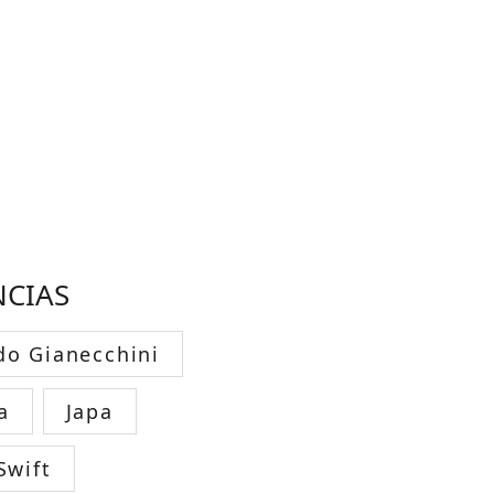
NCIAS
do Gianecchini
a
Japa
Swift