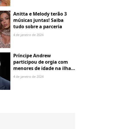
Anitta e Melody terão 3
músicas juntas! Saiba
tudo sobre a parceria
4 de janeiro de 2024
Príncipe Andrew
participou de orgia com
menores de idade na ilha
de Jeffrey Epstein, chefe de
4 de janeiro de 2024
rede de tráfico sexual