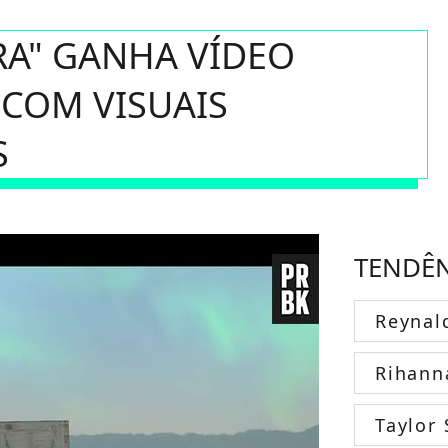
RA" GANHA VÍDEO
COM VISUAIS
S
TENDÊ
Reynal
Rihann
Taylor 