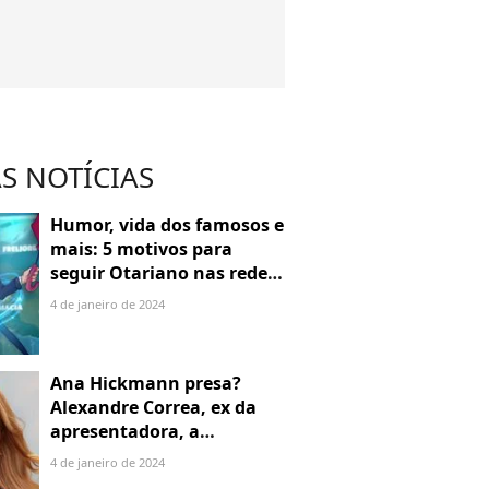
S NOTÍCIAS
Humor, vida dos famosos e
mais: 5 motivos para
seguir Otariano nas redes
sociais
4 de janeiro de 2024
Ana Hickmann presa?
Alexandre Correa, ex da
apresentadora, a
denuncia por alienação
4 de janeiro de 2024
parental