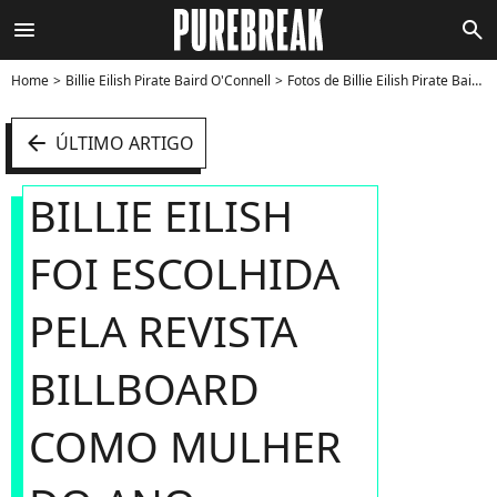
menu
search
Home
Billie Eilish Pirate Baird O'Connell
Fotos de Billie Eilish Pirate Baird O'Connell
arrow_left
ÚLTIMO ARTIGO
BILLIE EILISH
FOI ESCOLHIDA
PELA REVISTA
BILLBOARD
COMO MULHER