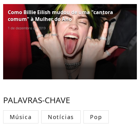
Como Billie Eilish mudou de uma "cantora
comum" à Mulher do Ano
1 de dezembro de 2019
PALAVRAS-CHAVE
Música
Notícias
Pop