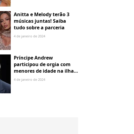
Anitta e Melody terão 3
músicas juntas! Saiba
tudo sobre a parceria
4 de janeiro de 2024
Príncipe Andrew
participou de orgia com
menores de idade na ilha
de Jeffrey Epstein, chefe de
4 de janeiro de 2024
rede de tráfico sexual