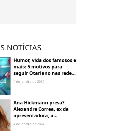
S NOTÍCIAS
Humor, vida dos famosos e
mais: 5 motivos para
seguir Otariano nas redes
sociais
4 de janeiro de 2024
Ana Hickmann presa?
Alexandre Correa, ex da
apresentadora, a
denuncia por alienação
4 de janeiro de 2024
parental