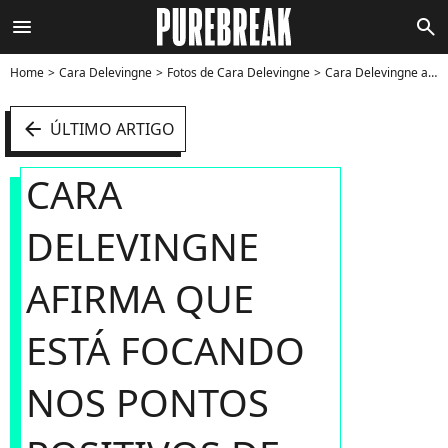
menu
search
Home
Cara Delevingne
Fotos de Cara Delevingne
Cara Delevingne afirma que está focando nos pontos positivos de sua atuação - Foto
arrow_left
ÚLTIMO ARTIGO
CARA
DELEVINGNE
AFIRMA QUE
ESTÁ FOCANDO
NOS PONTOS