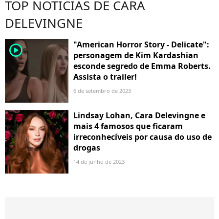
TOP NOTÍCIAS DE CARA
DELEVINGNE
"American Horror Story - Delicate":
player2
personagem de Kim Kardashian
esconde segredo de Emma Roberts.
Assista o trailer!
6 de setembro de 2023
Lindsay Lohan, Cara Delevingne e
mais 4 famosos que ficaram
irreconhecíveis por causa do uso de
drogas
14 de junho de 2023