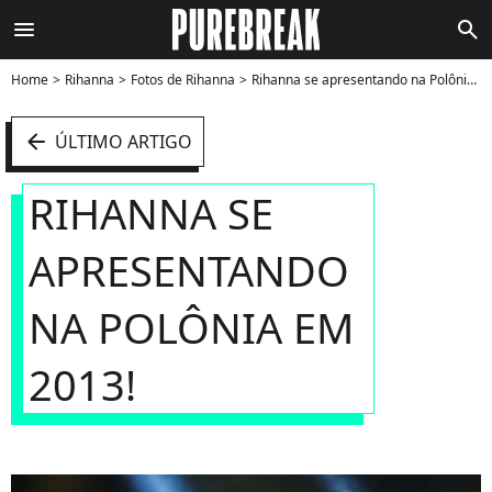
menu
search
Home
Rihanna
Fotos de Rihanna
Rihanna se apresentando na Polônia em 2013! - Foto
arrow_left
ÚLTIMO ARTIGO
RIHANNA SE
APRESENTANDO
NA POLÔNIA EM
2013!