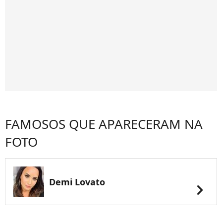
FAMOSOS QUE APARECERAM NA
FOTO
Demi Lovato
chevron_right