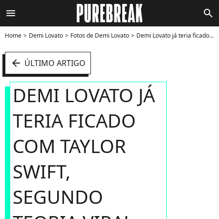
menu
search
Home
Demi Lovato
Fotos de Demi Lovato
Demi Lovato já teria ficado com Taylor Swift, segundo teoria viral - Foto
arrow_left
ÚLTIMO ARTIGO
DEMI LOVATO JÁ
TERIA FICADO
COM TAYLOR
SWIFT,
SEGUNDO