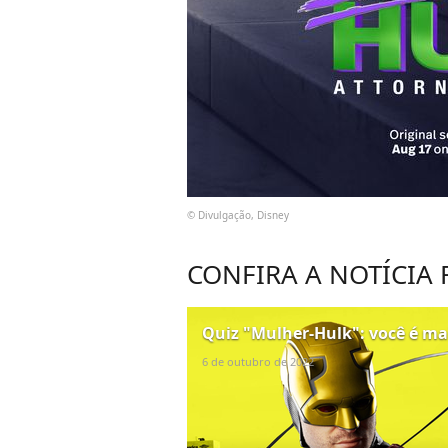
© Divulgação, Disney
CONFIRA A NOTÍCIA
Quiz "Mulher-Hulk": você é ma
6 de outubro de 2022