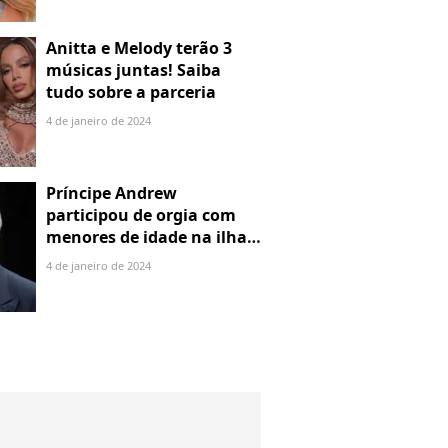
Anitta e Melody terão 3
músicas juntas! Saiba
tudo sobre a parceria
4 de janeiro de 2024
Príncipe Andrew
participou de orgia com
menores de idade na ilha
de Jeffrey Epstein, chefe de
4 de janeiro de 2024
rede de tráfico sexual