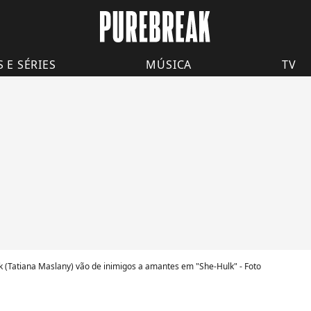
S E SÉRIES
MÚSICA
TV
k (Tatiana Maslany) vão de inimigos a amantes em "She-Hulk" - Foto