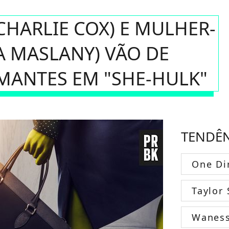
HARLIE COX) E MULHER-
A MASLANY) VÃO DE
MANTES EM "SHE-HULK"
TENDÊ
One Di
Taylor 
Wanes