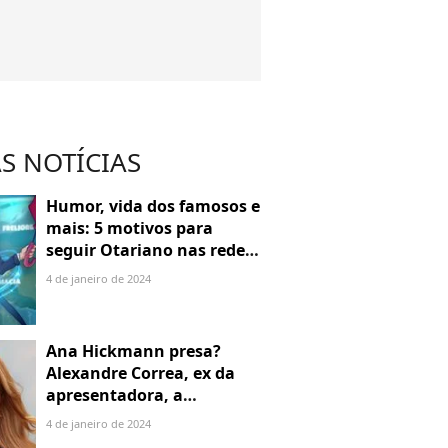
S NOTÍCIAS
Humor, vida dos famosos e
mais: 5 motivos para
seguir Otariano nas redes
sociais
4 de janeiro de 2024
Ana Hickmann presa?
Alexandre Correa, ex da
apresentadora, a
denuncia por alienação
4 de janeiro de 2024
parental