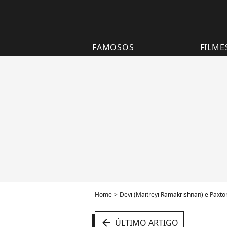
FAMOSOS
FILME
Home
Devi (Maitreyi Ramakrishnan) e Paxton
arrow_left
ÚLTIMO ARTIGO