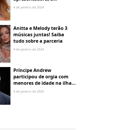
denuncia por alienação
4 de janeiro de 2024
parental
Anitta e Melody terão 3
músicas juntas! Saiba
tudo sobre a parceria
4 de janeiro de 2024
Príncipe Andrew
participou de orgia com
menores de idade na ilha
de Jeffrey Epstein, chefe de
4 de janeiro de 2024
rede de tráfico sexual