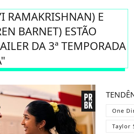
YI RAMAKRISHNAN) E
EN BARNET) ESTÃO
AILER DA 3ª TEMPORADA
"
TENDÊ
One Di
Taylor 