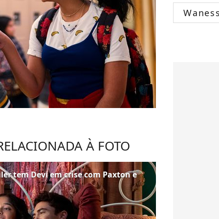
Wanes
 RELACIONADA À FOTO
iler tem Devi em crise com Paxton e