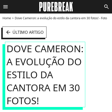
menu
search
Home
Dove Cameron: a evolução do estilo da cantora em 30 fotos! - Foto
arrow_left
ÚLTIMO ARTIGO
DOVE CAMERON:
A EVOLUÇÃO DO
ESTILO DA
CANTORA EM 30
FOTOS!