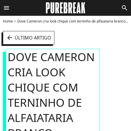
menu
search
Home
Dove Cameron cria look chique com terninho de alfaiataria branco - Foto
arrow_left
ÚLTIMO ARTIGO
DOVE CAMERON
CRIA LOOK
CHIQUE COM
TERNINHO DE
ALFAIATARIA