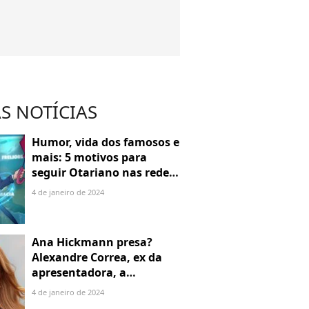
S NOTÍCIAS
Humor, vida dos famosos e
mais: 5 motivos para
seguir Otariano nas redes
sociais
4 de janeiro de 2024
Ana Hickmann presa?
Alexandre Correa, ex da
apresentadora, a
denuncia por alienação
4 de janeiro de 2024
parental