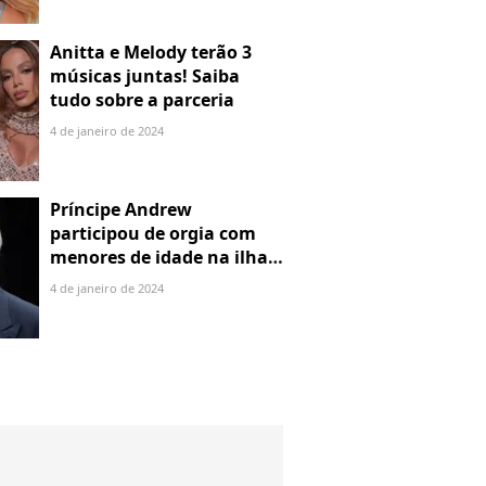
Anitta e Melody terão 3
músicas juntas! Saiba
tudo sobre a parceria
4 de janeiro de 2024
Príncipe Andrew
participou de orgia com
menores de idade na ilha
de Jeffrey Epstein, chefe de
4 de janeiro de 2024
rede de tráfico sexual