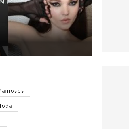
 Famosos
Moda
s