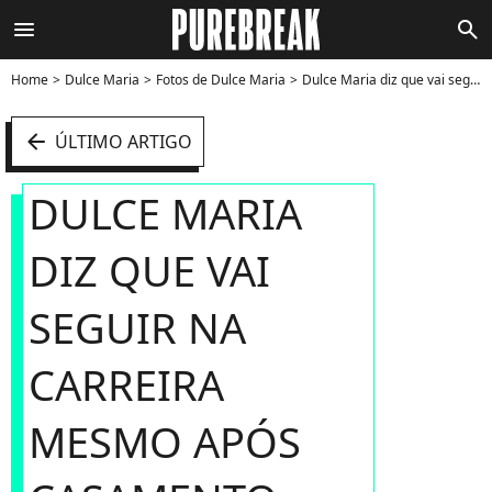
menu
search
Home
Dulce Maria
Fotos de Dulce Maria
Dulce Maria diz que vai seguir na carreira mesmo após casamento - Foto
arrow_left
ÚLTIMO ARTIGO
DULCE MARIA
DIZ QUE VAI
SEGUIR NA
CARREIRA
MESMO APÓS