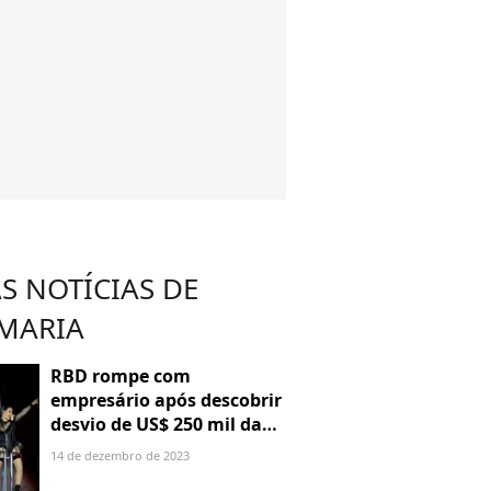
S NOTÍCIAS DE
MARIA
RBD rompe com
empresário após descobrir
desvio de US$ 250 mil da
Soy Rebelde Tour. Entenda!
14 de dezembro de 2023