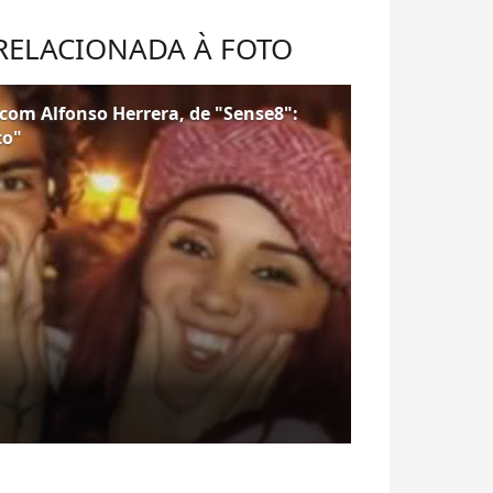
 RELACIONADA À FOTO
om Alfonso Herrera, de "Sense8":
to"