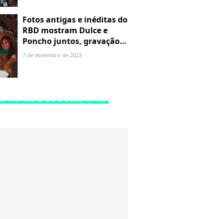
Fotos antigas e inéditas do
RBD mostram Dulce e
Poncho juntos, gravação
de clipe e mais bastidores
7 de dezembro de 2023
S NOTÍCIAS DE DULCE MARIA