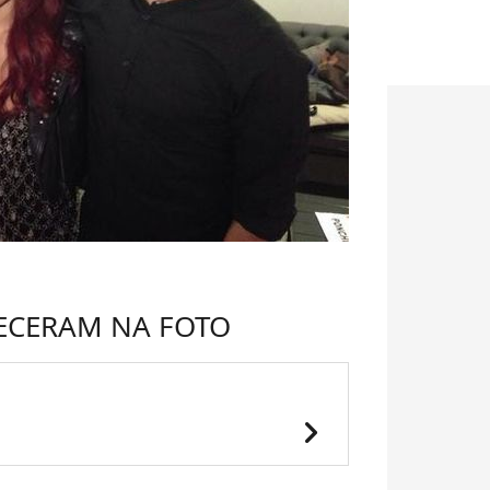
ECERAM NA FOTO
chevron_right