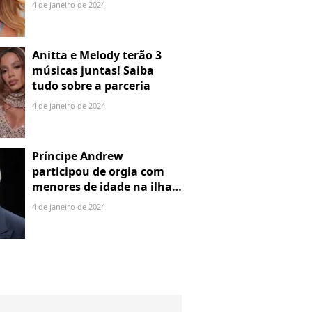
denuncia por alienação
4 de janeiro de 2024
parental
Anitta e Melody terão 3
músicas juntas! Saiba
tudo sobre a parceria
4 de janeiro de 2024
Príncipe Andrew
participou de orgia com
menores de idade na ilha
de Jeffrey Epstein, chefe de
4 de janeiro de 2024
rede de tráfico sexual