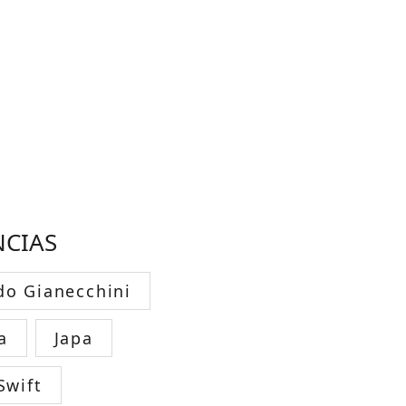
NCIAS
do Gianecchini
a
Japa
Swift