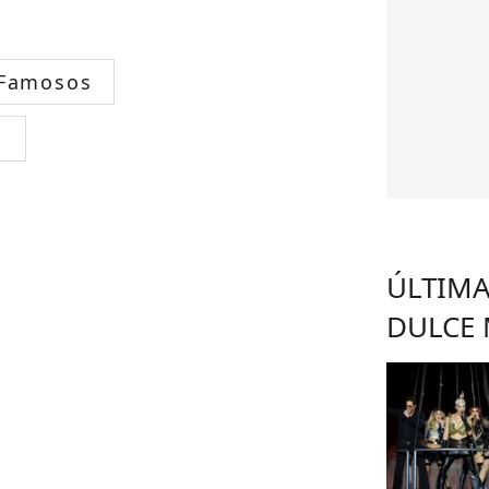
 Famosos
s
ÚLTIMA
DULCE 