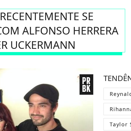
 RECENTEMENTE SE
COM ALFONSO HERRERA
ER UCKERMANN
TENDÊ
Reynal
Rihann
Taylor 