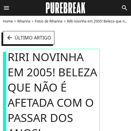
menu
search
Home
Rihanna
Fotos de Rihanna
RiRi novinha em 2005! Beleza que não é afetada com o passar dos anos! - Foto
arrow_left
ÚLTIMO ARTIGO
RIRI NOVINHA
EM 2005! BELEZA
QUE NÃO É
AFETADA COM O
PASSAR DOS