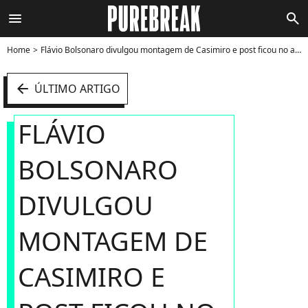
menu
search
Home
Flávio Bolsonaro divulgou montagem de Casimiro e post ficou no ar por 15 horas - Foto
arrow_left
ÚLTIMO ARTIGO
FLÁVIO
BOLSONARO
DIVULGOU
MONTAGEM DE
CASIMIRO E