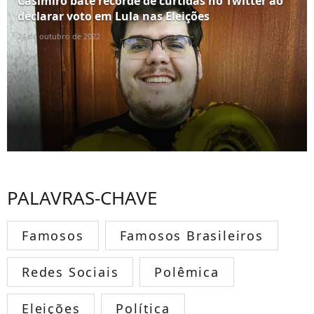
Casimiro bate recorde de curtidas no Twitter ao
declarar voto em Lula nas Eleições
24 de outubro de 2022
PALAVRAS-CHAVE
Famosos
Famosos Brasileiros
Redes Sociais
Polêmica
Eleições
Política