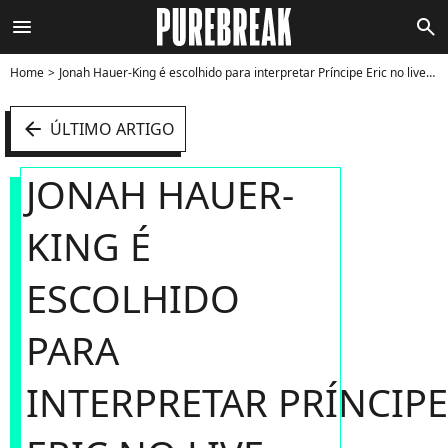
menu
search
Home
Jonah Hauer-King é escolhido para interpretar Príncipe Eric no live-action de "A Pequena Sereia" - Foto
arrow_left
ÚLTIMO ARTIGO
JONAH HAUER-
KING É
ESCOLHIDO
PARA
INTERPRETAR PRÍNCIPE