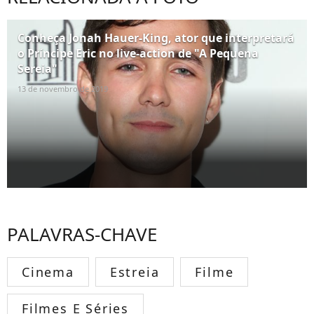
Conheça Jonah Hauer-King, ator que interpretará
o Príncipe Eric no live-action de "A Pequena
Sereia"
13 de novembro de 2019
PALAVRAS-CHAVE
Cinema
Estreia
Filme
Filmes E Séries