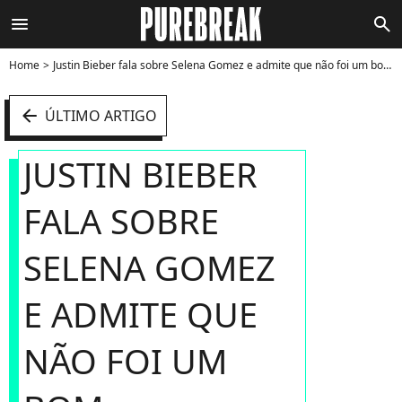
menu
search
Home
Justin Bieber fala sobre Selena Gomez e admite que não foi um bom namorado para ex-Disney - Foto
arrow_left
ÚLTIMO ARTIGO
JUSTIN BIEBER
FALA SOBRE
SELENA GOMEZ
E ADMITE QUE
NÃO FOI UM