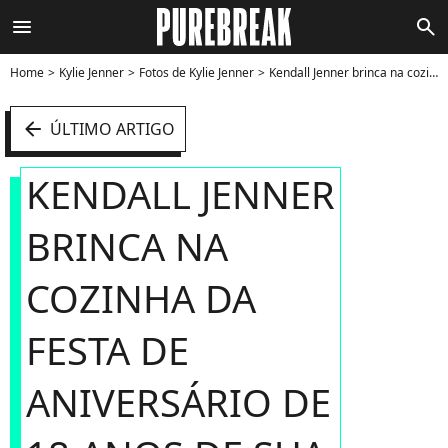
menu
search
Home
Kylie Jenner
Fotos de Kylie Jenner
Kendall Jenner brinca na cozinha da festa de aniversário de 18 anos de sua irmã mais nova, Kylie Jenner - Foto
arrow_left
ÚLTIMO ARTIGO
KENDALL JENNER
BRINCA NA
COZINHA DA
FESTA DE
ANIVERSÁRIO DE