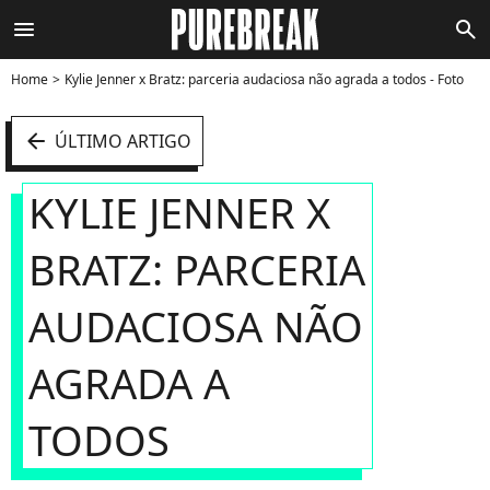
menu
search
Home
Kylie Jenner x Bratz: parceria audaciosa não agrada a todos - Foto
arrow_left
ÚLTIMO ARTIGO
KYLIE JENNER X
BRATZ: PARCERIA
AUDACIOSA NÃO
AGRADA A
TODOS