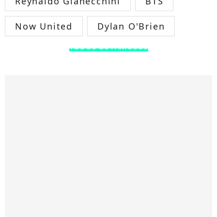
Reynaldo Gianecchini
BTS
Now United
Dylan O'Brien
TODOS OS FAMOSOS