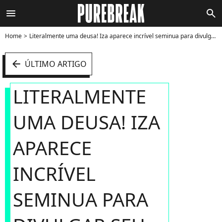
menu
search
Home
Literalmente uma deusa! Iza aparece incrível seminua para divulgar seu próximo álbum - Foto
arrow_left
ÚLTIMO ARTIGO
LITERALMENTE
UMA DEUSA! IZA
APARECE
INCRÍVEL
SEMINUA PARA