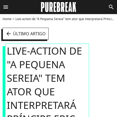
menu
search
Home
Live-action de "A Pequena Sereia" tem ator que interpretará Príncipe Eric definido - Foto
arrow_left
ÚLTIMO ARTIGO
LIVE-ACTION DE
"A PEQUENA
SEREIA" TEM
ATOR QUE
INTERPRETARÁ