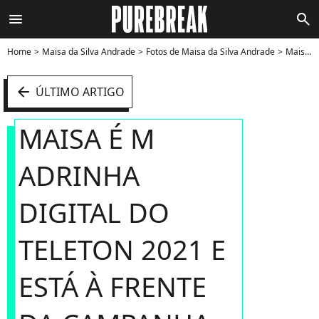
menu
search
Home
Maisa da Silva Andrade
Fotos de Maisa da Silva Andrade
Maisa é madrinha digital do Teleton 2021 e está à frente da campanha realizada em prol da AACD (Associação de Assistência à Criança Deficiente): "Vamos falar de inclusão durante a programação" - Foto
arrow_left
ÚLTIMO ARTIGO
MAISA É M
ADRINHA
DIGITAL DO
TELETON 2021 E
ESTÁ À FRENTE