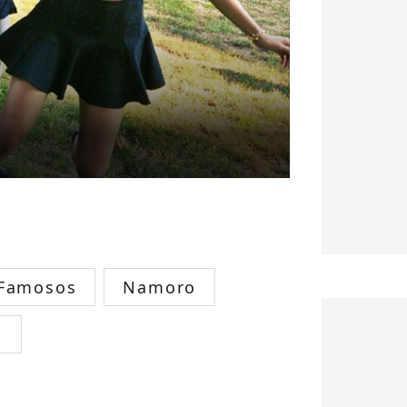
 Famosos
Namoro
s