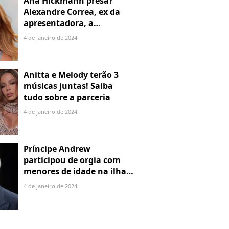
Ana Hickmann presa?
Alexandre Correa, ex da
apresentadora, a
denuncia por alienação
4 de janeiro de 2024
parental
Anitta e Melody terão 3
músicas juntas! Saiba
tudo sobre a parceria
4 de janeiro de 2024
Príncipe Andrew
participou de orgia com
menores de idade na ilha
de Jeffrey Epstein, chefe de
4 de janeiro de 2024
rede de tráfico sexual