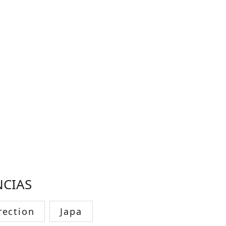
NCIAS
rection
Japa