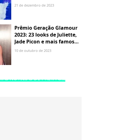
Colin e mais famosos no
21 de dezembro de 2023
show
Prêmio Geração Glamour
2023: 23 looks de Juliette,
Jade Picon e mais famosas
no tapete vermelho
10 de outubro de 2023
MAS NOTÍCIAS DE PRETA GIL