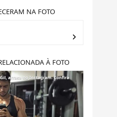
ECERAM NA FOTO
chevron_right
 RELACIONADA À FOTO
Gil, arrasa no Instagram. Confira