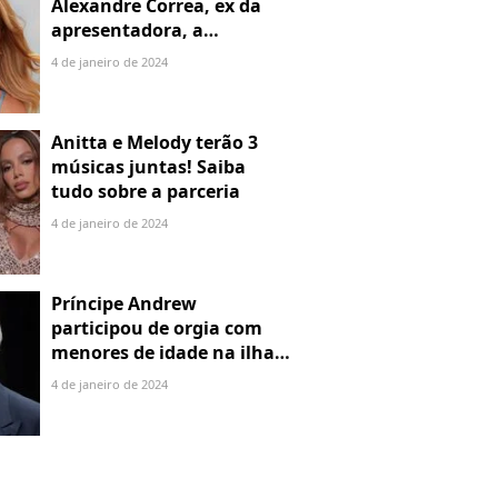
Alexandre Correa, ex da
apresentadora, a
denuncia por alienação
4 de janeiro de 2024
parental
Anitta e Melody terão 3
músicas juntas! Saiba
tudo sobre a parceria
4 de janeiro de 2024
Príncipe Andrew
participou de orgia com
menores de idade na ilha
de Jeffrey Epstein, chefe de
4 de janeiro de 2024
rede de tráfico sexual