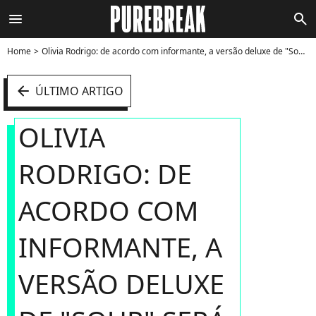
menu
search
Home
Olivia Rodrigo: de acordo com informante, a versão deluxe de "Sour" será lançada nos próximos meses - Foto
arrow_left
ÚLTIMO ARTIGO
OLIVIA
RODRIGO: DE
ACORDO COM
INFORMANTE, A
VERSÃO DELUXE