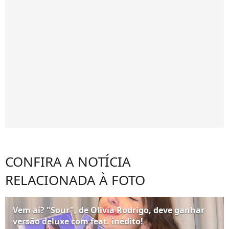
CONFIRA A NOTÍCIA
RELACIONADA À FOTO
Vem aí? "Sour", de Olivia Rodrigo, deve ganhar
versão deluxe com feat. inédito!