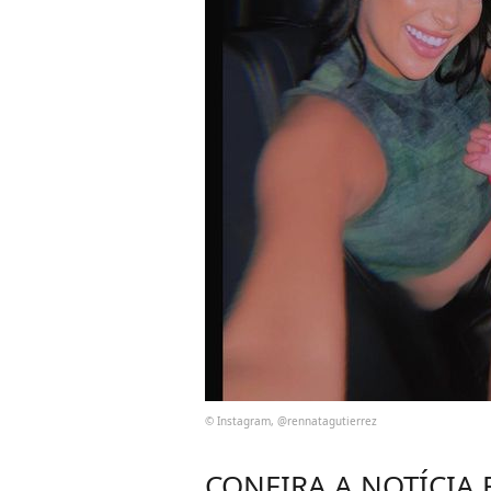
© Instagram, @rennatagutierrez
CONFIRA A NOTÍCIA