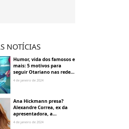
S NOTÍCIAS
Humor, vida dos famosos e
mais: 5 motivos para
seguir Otariano nas redes
sociais
4 de janeiro de 2024
Ana Hickmann presa?
Alexandre Correa, ex da
apresentadora, a
denuncia por alienação
4 de janeiro de 2024
parental