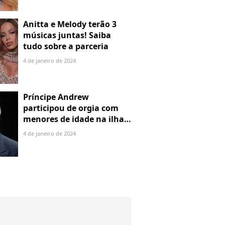
Anitta e Melody terão 3
músicas juntas! Saiba
tudo sobre a parceria
4 de janeiro de 2024
Príncipe Andrew
participou de orgia com
menores de idade na ilha
de Jeffrey Epstein, chefe de
4 de janeiro de 2024
rede de tráfico sexual