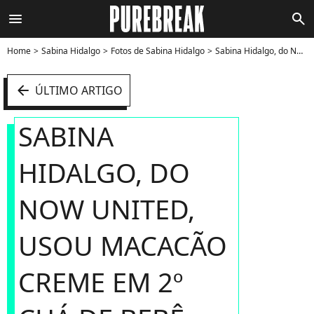
menu
search
Home
Sabina Hidalgo
Fotos de Sabina Hidalgo
Sabina Hidalgo, do Now United, usou macacão creme em 2º chá de bebê - Foto
arrow_left
ÚLTIMO ARTIGO
SABINA
HIDALGO, DO
NOW UNITED,
USOU MACACÃO
CREME EM 2º