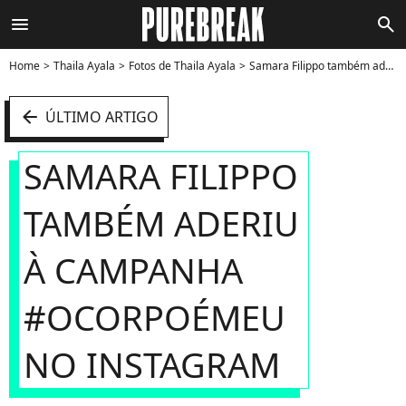
menu
search
Home
Thaila Ayala
Fotos de Thaila Ayala
Samara Filippo também aderiu à campanha #ocorpoémeu no Instagram - Foto
arrow_left
ÚLTIMO ARTIGO
SAMARA FILIPPO
TAMBÉM ADERIU
À CAMPANHA
#OCORPOÉMEU
NO INSTAGRAM