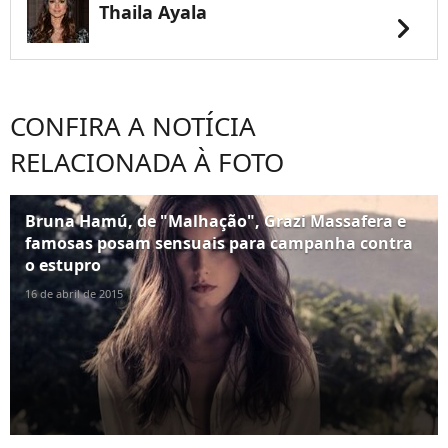
Thaila Ayala
chevron_right
CONFIRA A NOTÍCIA
RELACIONADA À FOTO
Bruna Hamú, de "Malhação", Grazi Massafera e
famosas posam sensuais para campanha contra
o estupro
16 de abril de 2015