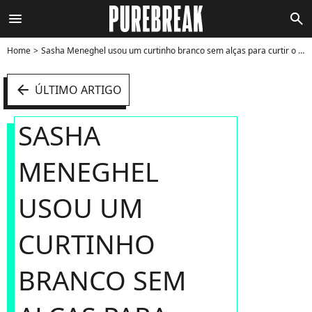
menu
search
Home
Sasha Meneghel usou um curtinho branco sem alças para curtir o Réveillon 2024 - Foto
arrow_left
ÚLTIMO ARTIGO
SASHA
MENEGHEL
USOU UM
CURTINHO
BRANCO SEM