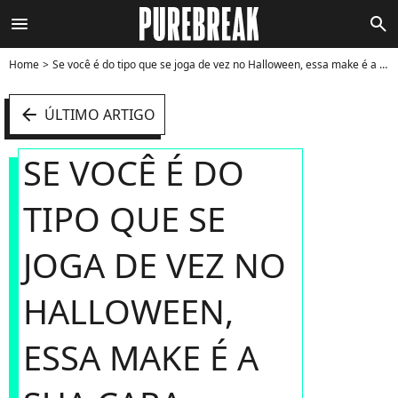
menu
search
Home
Se você é do tipo que se joga de vez no Halloween, essa make é a sua cara - Foto
arrow_left
ÚLTIMO ARTIGO
SE VOCÊ É DO
TIPO QUE SE
JOGA DE VEZ NO
HALLOWEEN,
ESSA MAKE É A