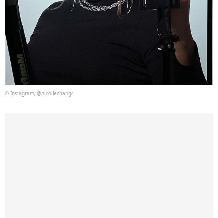
© Instagram, @nicollechangc