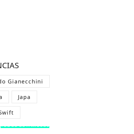
NCIAS
do Gianecchini
a
Japa
Swift
TODOS OS FAMOSOS