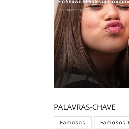
E o Shawn Mendes que confund
30 de novembro de 2019
PALAVRAS-CHAVE
Famosos
Famosos B