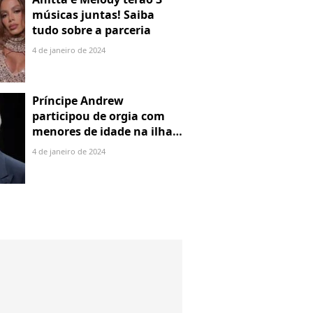
músicas juntas! Saiba
tudo sobre a parceria
4 de janeiro de 2024
Príncipe Andrew
participou de orgia com
menores de idade na ilha
de Jeffrey Epstein, chefe de
4 de janeiro de 2024
rede de tráfico sexual