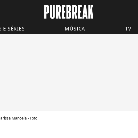
S E SÉRIES
MÚSICA
TV
rissa Manoela - Foto