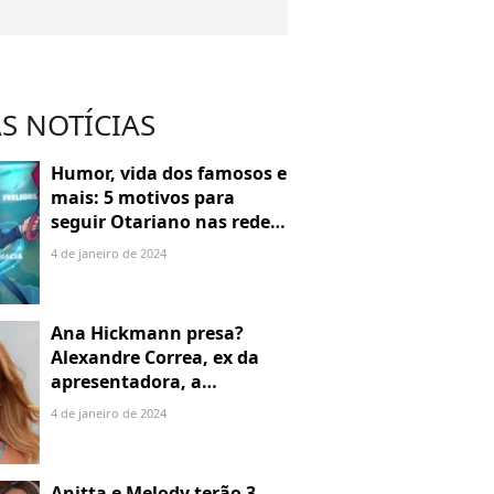
S NOTÍCIAS
Humor, vida dos famosos e
mais: 5 motivos para
seguir Otariano nas redes
sociais
4 de janeiro de 2024
Ana Hickmann presa?
Alexandre Correa, ex da
apresentadora, a
denuncia por alienação
4 de janeiro de 2024
parental
Anitta e Melody terão 3