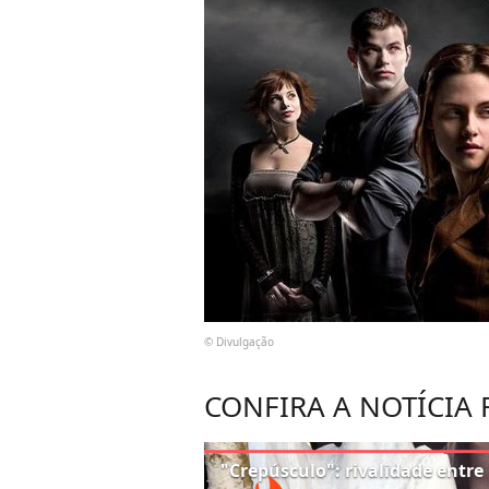
© Divulgação
CONFIRA A NOTÍCIA
"Crepúsculo": rivalidade entr