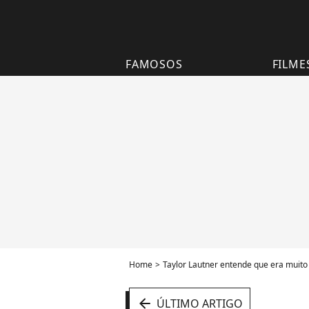
FAMOSOS
FILME
Home
Taylor Lautner entende que era muito jov
arrow_left
ÚLTIMO ARTIGO