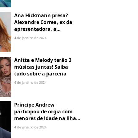
Ana Hickmann presa?
Alexandre Correa, ex da
apresentadora, a
denuncia por alienação
4 de janeiro de 2024
parental
Anitta e Melody terão 3
músicas juntas! Saiba
tudo sobre a parceria
4 de janeiro de 2024
Príncipe Andrew
participou de orgia com
menores de idade na ilha
de Jeffrey Epstein, chefe de
4 de janeiro de 2024
rede de tráfico sexual