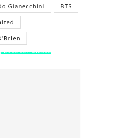
do Gianecchini
BTS
ited
O'Brien
TODOS OS FAMOSOS