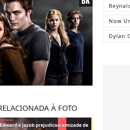
Reynal
Now Un
Dylan 
 RELACIONADA À FOTO
e Edward e Jacob prejudicou amizade de