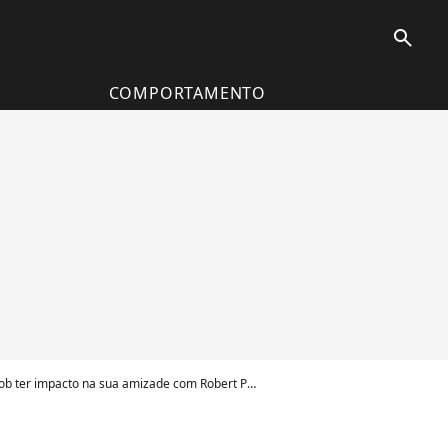
search
COMPORTAMENTO
acto na sua amizade com Robert Pattinson - Foto