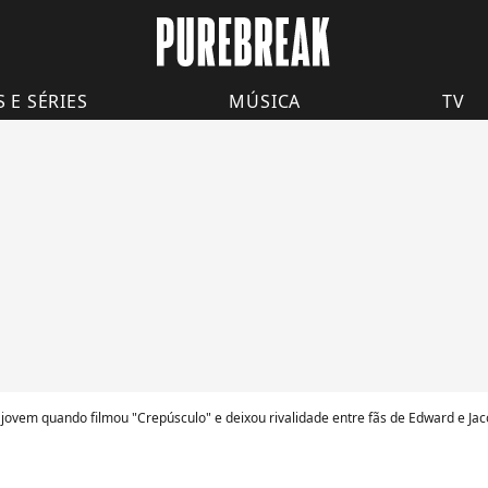
S E SÉRIES
MÚSICA
TV
em quando filmou "Crepúsculo" e deixou rivalidade entre fãs de Edward e Jacob ter imp