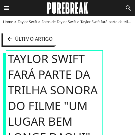
menu
search
Home
Taylor Swift
Fotos de Taylor Swift
Taylor Swift fará parte da trilha sonora do filme "Um Lugar Bem Longe Daqui" - Foto
arrow_left
ÚLTIMO ARTIGO
TAYLOR SWIFT
FARÁ PARTE DA
TRILHA SONORA
DO FILME "UM
LUGAR BEM