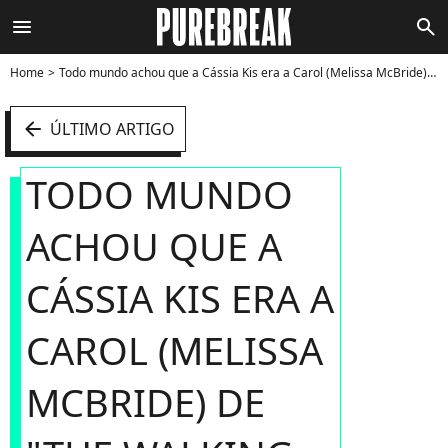
menu
search
Home
Todo mundo achou que a Cássia Kis era a Carol (Melissa McBride) de "The Walking Dead" no "Video Show" - Foto
arrow_left
ÚLTIMO ARTIGO
TODO MUNDO
ACHOU QUE A
CÁSSIA KIS ERA A
CAROL (MELISSA
MCBRIDE) DE