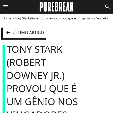
menu
search
Home
Tony Stark (Robert Downey Jr.) provou que é um gênio nos Vingadores - Foto
arrow_left
ÚLTIMO ARTIGO
TONY STARK
(ROBERT
DOWNEY JR.)
PROVOU QUE É
UM GÊNIO NOS