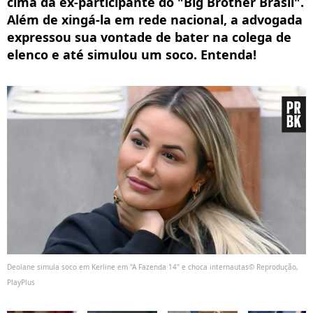
cima da ex-participante do "Big Brother Brasil".
Além de xingá-la em rede nacional, a advogada
expressou sua vontade de bater na colega de
elenco e até simulou um soco. Entenda!
Deolane simula soco em Kerline em "A Fazenda 14" e choca internautas© Reprodução,
PlayPlus